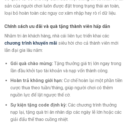
sản của người chơi luôn được đặt trong trạng thái an toàn,
loại bỏ hoàn toàn các nguy cơ xâm nhập hay rò rỉ dữ liệu.
Chính sách ưu đãi và quà tặng thành viên hấp dẫn
Nhằm tri ân khách hàng, nhà cái liên tục triển khai các
chương trình khuyến mãi
siêu hời cho cả thành viên mới
lẫn đại gia lâu năm:
Gói quà chào mừng:
Tặng thưởng giá trị lớn ngay trong
lần đầu khởi tạo tài khoản và nạp vốn thành công.
Hoàn trả không giới hạn:
Cơ chế hoàn lại một phần tiền
cược thua theo tuần/tháng, giúp người chơi có thêm
nguồn lực để lật ngược thế cờ.
Sự kiện tặng code định kỳ:
Các chương trình thưởng
nạp lại, tặng quà tri ân nhân dịp các ngày lễ lớn hoặc các
giải đấu thể thao cuồng nhiệt.