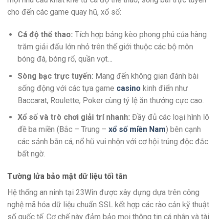
cho đến các game quay hũ, xổ số:
Cá độ thể thao:
Tích hợp bảng kèo phong phú của hàng
trăm giải đấu lớn nhỏ trên thế giới thuộc các bộ môn
bóng đá, bóng rổ, quần vợt…
Sòng bạc trực tuyến:
Mang đến không gian đánh bài
sống động với các tựa game
casino
kinh điển như
Baccarat, Roulette, Poker cùng tỷ lệ ăn thưởng cực cao.
Xổ số và trò chơi giải trí nhanh:
Đầy đủ các loại hình lô
đề ba miền (Bắc – Trung –
xổ số miền Nam
) bên cạnh
các sảnh bắn cá, nổ hũ vui nhộn với cơ hội trúng độc đắc
bất ngờ.
Tường lửa bảo mật dữ liệu tối tân
Hệ thống an ninh tại 23Win được xây dựng dựa trên công
nghệ mã hóa dữ liệu chuẩn SSL kết hợp các rào cản kỹ thuật
số quốc tế. Cơ chế này đảm bảo mọi thông tin cá nhân và tài