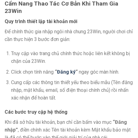
Cẩm Nang Thao Tác Cơ Bản Khi Tham Gia
23Win
Quy trình thiết lập tài khoản mới
Để chính thức gia nhập ngôi nhà chung 23Win, người chơi chỉ
cần thực hiện 3 bước đơn giản:
Truy cập vào trang chủ chính thức hoặc liên kết không bị
chặn của 23Win.
Click chọn tính năng
“
Đăng ký
“
ngay góc màn hình.
Cung cấp các thông tin thiết yếu theo biểu mẫu (Tên đăng
nhập, mật khẩu, email, số điện thoại chính chủ) rồi nhấn
xác nhận để hoàn tất.
Các bước truy cập hệ thống
Khi đã sở hữu tài khoản, bạn chỉ cần bấm vào mục
“Đăng
nhập”
, điền chính xác Tên tài khoản kèm Mật khẩu bảo mật
là đã có thể bước vào thế giới giải trí của nhà cái.