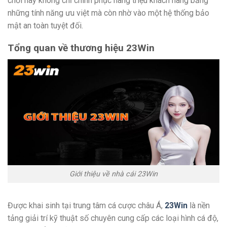
chơi này không chỉ chinh phục hàng triệu khách hàng bằng
những tính năng ưu việt mà còn nhờ vào một hệ thống bảo
mật an toàn tuyệt đối.
Tổng quan về thương hiệu 23Win
Giới thiệu về nhà cái 23Win
Được khai sinh tại trung tâm cá cược châu Á,
23Win
là nền
tảng giải trí kỹ thuật số chuyên cung cấp các loại hình cá độ,