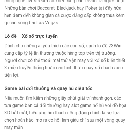
công nghệ livestream sắc nét cùng các Dealer là người thật.
Những bàn chơi Baccarat, Blackjack hay Poker tại đây hứa
hẹn đem đến không gian cá cược đẳng cấp không thua kém
gì các sòng bài Las Vegas.
Lô đề – Xổ số trực tuyến
Dành cho những ai yêu thích các con số, sảnh lô đề 23Win
cung cấp tỷ lệ ăn thưởng thuộc hàng top trên thị trường.
Người chơi có thể thoải mái thử vận may với xổ số kiến thiết
3 miền truyền thống hoặc các hình thức quay số nhanh siêu
tiện lợi.
Game bài đổi thưởng và quay hũ siêu tốc
Nếu muốn tìm kiếm những giây phút giải trí nhanh gọn, các
tựa game bắn cá đổi thưởng hay slot game nổ hũ với đồ họa
3D bắt mắt, hiệu ứng âm thanh sống động chính là sự lựa
chọn hoàn hảo, mở ra cơ hội làm giàu chỉ sau một vòng quay
may mắn.