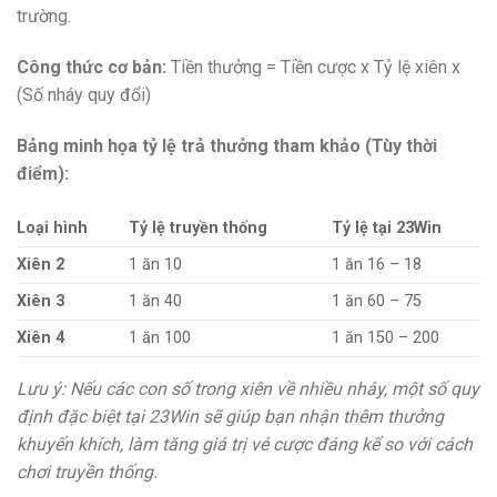
trường.
Công thức cơ bản:
Tiền thưởng = Tiền cược x Tỷ lệ xiên x
(Số nháy quy đổi)
Bảng minh họa tỷ lệ trả thưởng tham khảo (Tùy thời
điểm):
Loại hình
Tỷ lệ truyền thống
Tỷ lệ tại 23Win
Xiên 2
1 ăn 10
1 ăn 16 – 18
Xiên 3
1 ăn 40
1 ăn 60 – 75
Xiên 4
1 ăn 100
1 ăn 150 – 200
Lưu ý: Nếu các con số trong xiên về nhiều nháy, một số quy
định đặc biệt tại 23Win sẽ giúp bạn nhận thêm thưởng
khuyến khích, làm tăng giá trị vé cược đáng kể so với cách
chơi truyền thống.