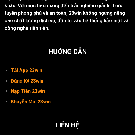
khác. Với mục tiêu mang đến trải nghiệm giải trí trực
tuyến phong phú và an toàn, 23win không ngừng nâng
cao chất lượng dịch vụ, đầu tư vào hệ thống bảo mật và
công nghệ tiên tiến.
HƯỚNG DẪN
Tải App 23win
Đăng Ký
23win
Nạp Tiền 23win
Khuyễn Mãi
23win
LIÊN HỆ