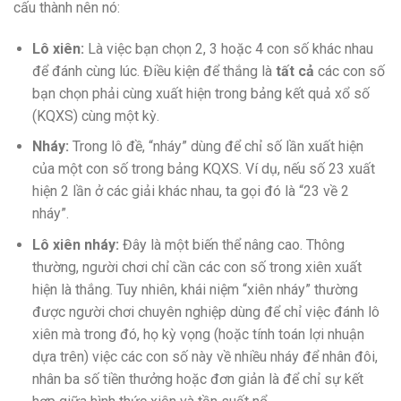
cấu thành nên nó:
Lô xiên:
Là việc bạn chọn 2, 3 hoặc 4 con số khác nhau
để đánh cùng lúc. Điều kiện để thắng là
tất cả
các con số
bạn chọn phải cùng xuất hiện trong bảng kết quả xổ số
(KQXS) cùng một kỳ.
Nháy:
Trong lô đề, “nháy” dùng để chỉ số lần xuất hiện
của một con số trong bảng KQXS. Ví dụ, nếu số 23 xuất
hiện 2 lần ở các giải khác nhau, ta gọi đó là “23 về 2
nháy”.
Lô xiên nháy:
Đây là một biến thể nâng cao. Thông
thường, người chơi chỉ cần các con số trong xiên xuất
hiện là thắng. Tuy nhiên, khái niệm “xiên nháy” thường
được người chơi chuyên nghiệp dùng để chỉ việc đánh lô
xiên mà trong đó, họ kỳ vọng (hoặc tính toán lợi nhuận
dựa trên) việc các con số này về nhiều nháy để nhân đôi,
nhân ba số tiền thưởng hoặc đơn giản là để chỉ sự kết