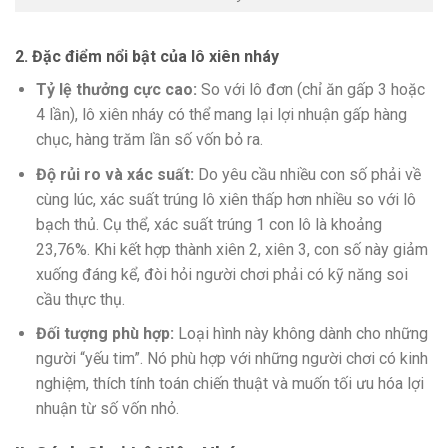
2. Đặc điểm nổi bật của lô xiên nháy
Tỷ lệ thưởng cực cao:
So với lô đơn (chỉ ăn gấp 3 hoặc
4 lần), lô xiên nháy có thể mang lại lợi nhuận gấp hàng
chục, hàng trăm lần số vốn bỏ ra.
Độ rủi ro và xác suất:
Do yêu cầu nhiều con số phải về
cùng lúc, xác suất trúng lô xiên thấp hơn nhiều so với lô
bạch thủ. Cụ thể, xác suất trúng 1 con lô là khoảng
23,76%. Khi kết hợp thành xiên 2, xiên 3, con số này giảm
xuống đáng kể, đòi hỏi người chơi phải có kỹ năng soi
cầu thực thụ.
Đối tượng phù hợp:
Loại hình này không dành cho những
người “yếu tim”. Nó phù hợp với những người chơi có kinh
nghiệm, thích tính toán chiến thuật và muốn tối ưu hóa lợi
nhuận từ số vốn nhỏ.